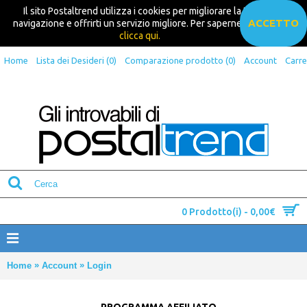
Il sito Postaltrend utilizza i cookies per migliorare la tua
ACCETTO
navigazione e offrirti un servizio migliore. Per saperne di più
clicca qui.
Home
Lista dei Desideri (
0
)
Comparazione prodotto (
0
)
Account
Carre
0 Prodotto(i) - 0,00€
»
»
Home
Account
Login