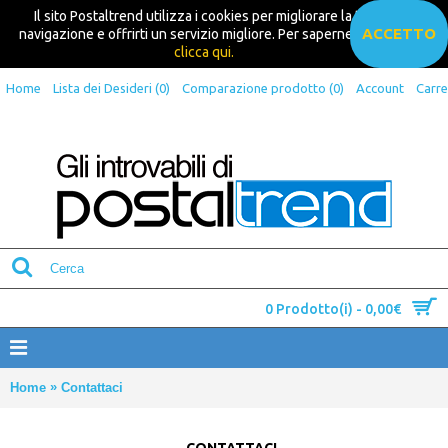
Il sito Postaltrend utilizza i cookies per migliorare la tua
ACCETTO
navigazione e offrirti un servizio migliore. Per saperne di più
clicca qui.
Home
Lista dei Desideri (
0
)
Comparazione prodotto (
0
)
Account
Carre
0 Prodotto(i) - 0,00€
»
Home
Contattaci