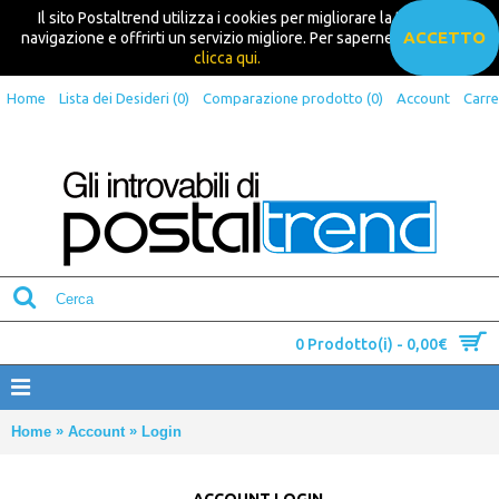
Il sito Postaltrend utilizza i cookies per migliorare la tua
ACCETTO
navigazione e offrirti un servizio migliore. Per saperne di più
clicca qui.
Home
Lista dei Desideri (
0
)
Comparazione prodotto (
0
)
Account
Carre
0 Prodotto(i) - 0,00€
»
»
Home
Account
Login