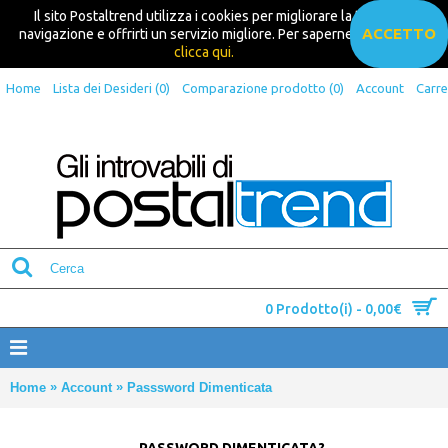
Il sito Postaltrend utilizza i cookies per migliorare la tua
ACCETTO
navigazione e offrirti un servizio migliore. Per saperne di più
clicca qui.
Home
Lista dei Desideri (
0
)
Comparazione prodotto (
0
)
Account
Carre
0 Prodotto(i) - 0,00€
»
»
Home
Account
Passsword Dimenticata