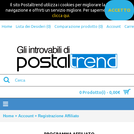
Il sito Postaltrend utilizza i cookies per migliorare la tua
ACCETTO
navigazione e offrirti un servizio migliore. Per saperne di più
clicca qui.
Home
Lista dei Desideri (
0
)
Comparazione prodotto (
0
)
Account
Carre
0 Prodotto(i) - 0,00€
»
»
Home
Account
Registrazione Affiliato