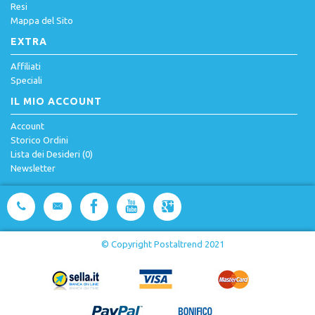
Resi
Mappa del Sito
EXTRA
Affiliati
Speciali
IL MIO ACCOUNT
Account
Storico Ordini
Lista dei Desideri (
0
)
Newsletter
© Copyright Postaltrend 2021