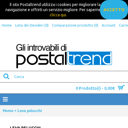
Il sito Postaltrend utilizza i cookies per migliorare la tua
ACCETTO
navigazione e offrirti un servizio migliore. Per saperne di più
clicca qui.
Home
Lista dei Desideri (
0
)
Comparazione prodotto (
0
)
Account
Carre
0 Prodotto(i) - 0,00€
»
Home
Leva pelucchi