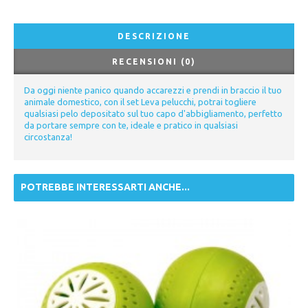
DESCRIZIONE
RECENSIONI (0)
Da oggi niente panico quando accarezzi e prendi in braccio il tuo
animale domestico, con il set Leva pelucchi, potrai togliere
qualsiasi pelo depositato sul tuo capo d'abbigliamento, perfetto
da portare sempre con te, ideale e pratico in qualsiasi
circostanza!
POTREBBE INTERESSARTI ANCHE...