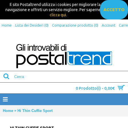
Il sito Postaltrend utilizza i cookies per migliorare la tua
ACCETTO
navigazione e offrirti un servizio migliore. Per saperne di più
clicca qui.
Home
Lista dei Desideri (
0
)
Comparazione prodotto (
0
)
Account
Carre
0 Prodotto(i) - 0,00€
»
Home
Hi Thin Cuffie Sport