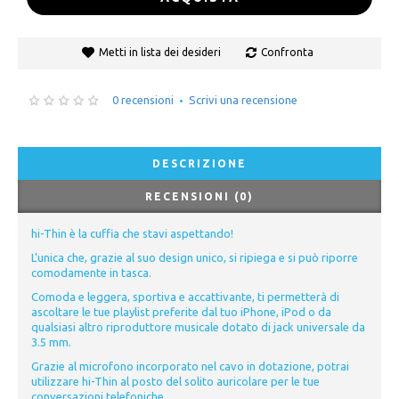
Metti in lista dei desideri
Confronta
0 recensioni
Scrivi una recensione
•
DESCRIZIONE
RECENSIONI (0)
hi-Thin è la cuffia che stavi aspettando!
L'unica che, grazie al suo design unico, si ripiega e si può riporre
comodamente in tasca.
Comoda e leggera, sportiva e accattivante, ti permetterà di
ascoltare le tue playlist preferite dal tuo iPhone, iPod o da
qualsiasi altro riproduttore musicale dotato di jack universale da
3.5 mm.
Grazie al microfono incorporato nel cavo in dotazione, potrai
utilizzare hi-Thin al posto del solito auricolare per le tue
conversazioni telefoniche.